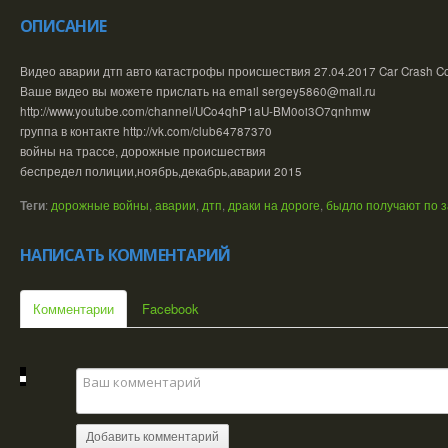
ОПИСАНИЕ
Видео аварии дтп авто катастрофы происшествия 27.04.2017 Car Crash Com
Ваше видео вы можете прислать на email sergey5860@mail.ru
http://www.youtube.com/channel/UCo4qhP1aU-BM0oi3O7qnhmw
группа в контакте http://vk.com/club64787370
войны на трассе, дорожные происшествия
беспредел полиции,ноябрь,декабрь,аварии 2015
Теги
:
дорожные войны
,
аварии
,
дтп
,
драки на дороге
,
быдло получают по з
НАПИСАТЬ КОММЕНТАРИЙ
Комментарии
Facebook
Добавить комментарий