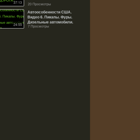
37:13
20 Просмотры
Автоособенности США.
Видео 6. Пикапы. Фуры.
Дизельные автомобили.
24:55
Прицепы.
7 Просмотры