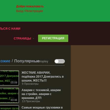
Добро пожаловать
Вход
/
Регистрация
ТЬСЯ С НАМИ
РЕГИСТРАЦИЯ
СТРАНИЦЫ
/
хожие
Популярные
Autoplay
ЖЕСТКИЕ АВАРИИ,
подборка 2017,Доигрались в
шашки, ЖЕСТЬ!!!
05:09
Соблюдайте правила...
9 Просмотры
Аварии с техникой, аварии
на стройке, аварии с
кранами, ДТП
43:46
СУПЕРПОДБОРКА
13 Просмотры
Самые мощные грузовики в