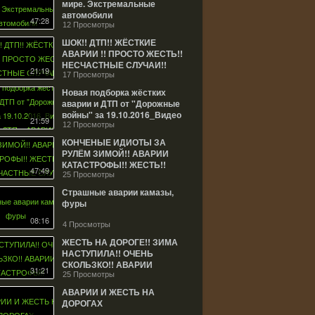
мире. Экстремальные
автомобили
47:28
12 Просмотры
ШОК!! ДТП!! ЖЁСТКИЕ
АВАРИИ !! ПРОСТО ЖЕСТЬ!!
НЕСЧАСТНЫЕ СЛУЧАИ!!
21:19
17 Просмотры
Новая подборка жёстких
аварии и ДТП от "Дорожные
войны" за 19.10.2016_Видео
21:59
№1017. ДТП и АВАРИИ!
12 Просмотры
КОНЧЕНЫЕ ИДИОТЫ ЗА
РУЛЁМ ЗИМОЙ!! АВАРИИ
КАТАСТРОФЫ!! ЖЕСТЬ!!
47:49
2017 НЕСЧАСТНЫЕ СЛУЧАИ
25 Просмотры
45 мин
Страшные аварии камазы,
фуры
08:16
4 Просмотры
ЖЕСТЬ НА ДОРОГЕ!! ЗИМА
НАСТУПИЛА!! ОЧЕНЬ
СКОЛЬЗКО!! АВАРИИ
31:21
КАТАСТРОФЫ!!
25 Просмотры
НЕСЧАСТНЫЕ СЛУЧАИ!
АВАРИИ И ЖЕСТЬ НА
ДОРОГАХ