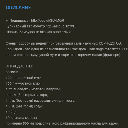
ОПИСАНИЕ
✔ Подпишись - http://goo.gl/SUkMQR
Кулинарный термометр http://ali.pub/1bfwau
Шпажки бамбуковые http://ali.pub/1czk7v
Очень подробный рецепт приготовления самых вкусных КОРН-ДОГОВ.
Корн-доги - это одна из разновидностей хот-дога. Corn dogs готовится из
слоем теста из кукурузной муки и жарится в горячем масле (фритюре).
ИНГРЕДИЕНТЫ:
сосиски
100 г пшеничной муки;
100 г кукурузной муки;
1 ст. л. сладкой молотой паприки;
2 ст. л. (без горки) сахара;
1 ч. л. (без горки) разрыхлителя для теста;
1 ч. л. (без горки) соды;
1 яйцо;
3/4 стакана молока
примерно 500 мл подсолнечного рафинированного масла для жарки.