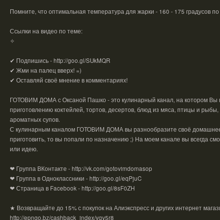
Помните, что оптимальная температура для жарки - 160 - 175 градусов п
Ссылки на видео по теме:
✧
✔ Подпишись - http://goo.gl/SUkMQR
✔ Жми на палец вверх! =)
✔ Оставляй своё мнение в комментариях!
ГОТОВИМ ДОМА с Оксаной Пашко - это кулинарный канал, на котором Вы 
приготовлению коктейлей, тортов, десертов, блюд из мяса, птицы и рыбы, 
ароматных супов.
С кулинарным каналом ГОТОВИМ ДОМА вы разнообразите своё домашнее 
приготовить, то вы попали по назначению ;) На моем канале вы всегда см
или идею.
❤ Группа ВКонтакте - http://vk.com/gotovimdomasop
❤ Группа в Одноклассники - http://goo.gl/eqPjuC
❤ Страница в Facebook - http://goo.gl/8sF0ZH
★ Возвращайте до 15% с покупок на Алиэкспресс и других интернет магаз
http://epngo.bz/cashback_index/vgy5r8