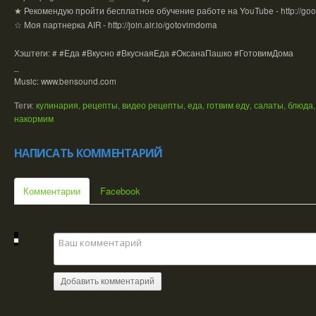
★ Рекомендую пройти бесплатное обучение работе на YouTube - http://goo
☆ Моя партнерка AIR - http://join.air.io/gotovimdoma
Хэштеги: # #Еда #Вкусно #ВкуснаяЕда #ОксанаПашко #ГотовимДома
_
Music: www.bensound.com
Теги
:
кулинария
,
рецепты
,
видео рецепты
,
еда
,
готвим еду
,
салаты
,
блюда
накормим
НАПИСАТЬ КОММЕНТАРИЙ
Комментарии
Facebook
Добавить комментарий