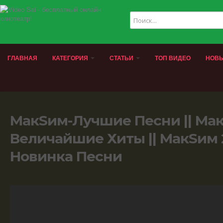
ГЛАВНАЯ
КАТЕГОРИЯ
СТАТЬИ
ТОП ВИДЕО
НОВЫ
МакSим-Лучшие Песни || Ма
Величайшие Хиты || МакSим 2
Новинка Песни