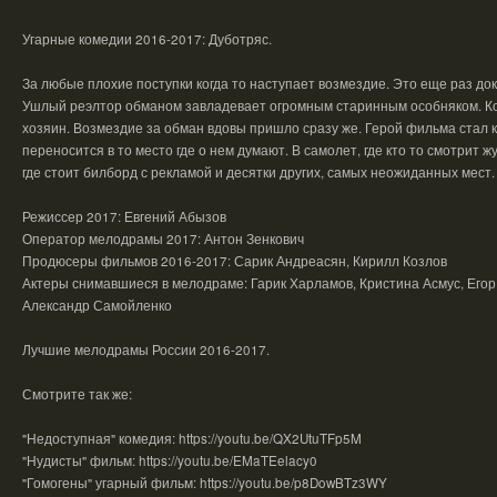
Угарные комедии 2016-2017: Дуботряс.
За любые плохие поступки когда то наступает возмездие. Это еще раз до
Ушлый реэлтор обманом завладевает огромным старинным особняком. Ког
хозяин. Возмездие за обман вдовы пришло сразу же. Герой фильма стал
переносится в то место где о нем думают. В самолет, где кто то смотрит ж
где стоит билборд с рекламой и десятки других, самых неожиданных мест.
Режиссер 2017: Евгений Абызов
Оператор мелодрамы 2017: Антон Зенкович
Продюсеры фильмов 2016-2017: Сарик Андреасян, Кирилл Козлов
Актеры снимавшиеся в мелодраме: Гарик Харламов, Кристина Асмус, Егор
Александр Самойленко
Лучшие мелодрамы России 2016-2017.
Смотрите так же:
"Недоступная" комедия: https://youtu.be/QX2UtuTFp5M
"Нудисты" фильм: https://youtu.be/EMaTEelacy0
"Гомогены" угарный фильм: https://youtu.be/p8DowBTz3WY