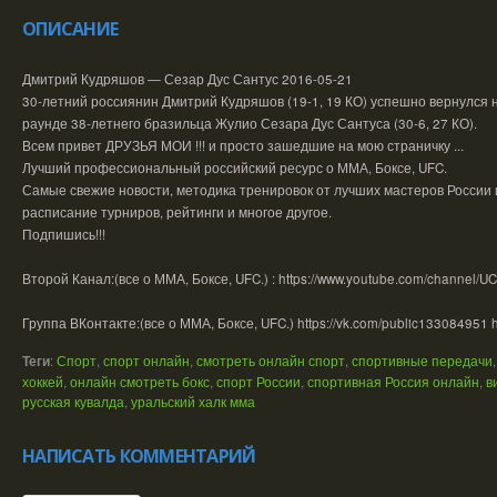
ОПИСАНИЕ
Дмитрий Кудряшов — Сезар Дус Сантус 2016-05-21
30-летний россиянин Дмитрий Кудряшов (19-1, 19 КО) успешно вернулся н
раунде 38-летнего бразильца Жулио Сезара Дус Сантуса (30-6, 27 КО).
Всем привет ДРУЗЬЯ МОИ !!! и просто зашедшие на мою страничку ...
Лучший профессиональный российский ресурс о ММА, Боксе, UFC.
Самые свежие новости, методика тренировок от лучших мастеров России 
расписание турниров, рейтинги и многое другое.
Подпишись!!!
Второй Канал:(все о ММА, Боксе, UFC.) : https://www.youtube.com/chann
Группа ВКонтакте:(все о ММА, Боксе, UFC.) https://vk.com/public133084951 http
Теги
:
Спорт
,
спорт онлайн
,
смотреть онлайн спорт
,
спортивные передачи
хоккей
,
онлайн смотреть бокс
,
спорт России
,
спортивная Россия онлайн
,
в
русская кувалда
,
уральский халк мма
НАПИСАТЬ КОММЕНТАРИЙ