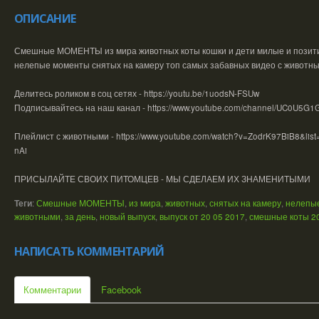
ОПИСАНИЕ
Смешные МОМЕНТЫ из мира животных коты кошки и дети милые и позити
нелепые моменты снятых на камеру топ самых забавных видео с животным
Делитесь роликом в соц сетях - https://youtu.be/1uodsN-FSUw
Подписывайтесь на наш канал - https://www.youtube.com/channel/UC0U5G
Плейлист с животными - https://www.youtube.com/watch?v=ZodrK97BiB8&li
nAi
ПРИСЫЛАЙТЕ СВОИХ ПИТОМЦЕВ - МЫ СДЕЛАЕМ ИХ ЗНАМЕНИТЫМИ
Теги
:
Смешные МОМЕНТЫ
,
из мира
,
животных
,
снятых на камеру
,
нелепы
животными
,
за день
,
новый выпуск
,
выпуск от 20 05 2017
,
смешные коты 2
НАПИСАТЬ КОММЕНТАРИЙ
Комментарии
Facebook