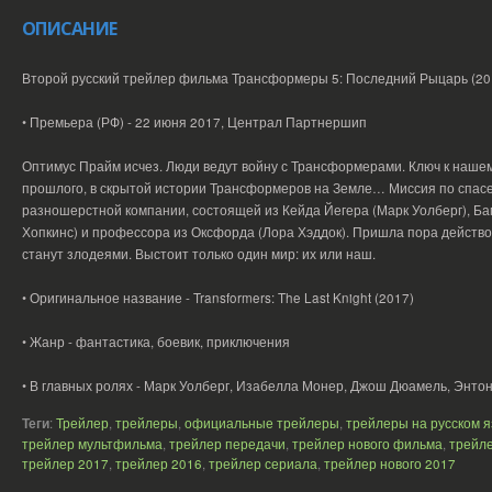
ОПИСАНИЕ
Второй русский трейлер фильма Трансформеры 5: Последний Рыцарь (201
• Премьера (РФ) - 22 июня 2017, Централ Партнершип
Оптимус Прайм исчез. Люди ведут войну с Трансформерами. Ключ к наше
прошлого, в скрытой истории Трансформеров на Земле… Миссия по спас
разношерстной компании, состоящей из Кейда Йегера (Марк Уолберг), Бам
Хопкинс) и профессора из Оксфорда (Лора Хэддок). Пришла пора действо
станут злодеями. Выстоит только один мир: их или наш.
• Оригинальное название - Transformers: The Last Knight (2017)
• Жанр - фантастика, боевик, приключения
• В главных ролях - Марк Уолберг, Изабелла Монер, Джош Дюамель, Энтон
Теги
:
Трейлер
,
трейлеры
,
официальные трейлеры
,
трейлеры на русском 
трейлер мультфильма
,
трейлер передачи
,
трейлер нового фильма
,
трейле
трейлер 2017
,
трейлер 2016
,
трейлер сериала
,
трейлер нового 2017