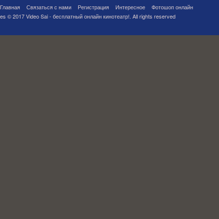
Главная
Связаться с нами
Регистрация
Интересное
Фотошоп онлайн
es © 2017 Video Sai - бесплатный онлайн кинотеатр!. All rights reserved