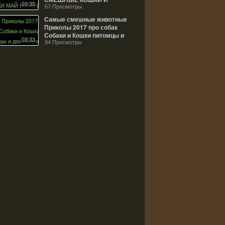
03:35
СОБАКИ МАЙ НОВЫЙ
67 Просмотры
ВЫПУСК 22.05.2017
Самые смешные животные
Приколы 2017 про собак
Собаки и Кошки питомцы и
03:33
домашние животные cute
94 Просмотры
dogs