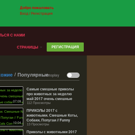
Добро пожаловать
Вход
/
Регистрация
ТЬСЯ С НАМИ
РЕГИСТРАЦИЯ
СТРАНИЦЫ
/
хожие
Популярные
Autoplay
Самые смешные приколы
про животных за неделю
май 2017 очень смешные
07:09
животные собаки коты и
112 Просмотры
кошки
ПРИКОЛЫ 2017 с
животными. Смешные Коты,
Собаки, Попугаи // Funny
10:04
Dogs Cats Compilation.
13 Просмотры
Февраль №20
Приколы с животными 2017