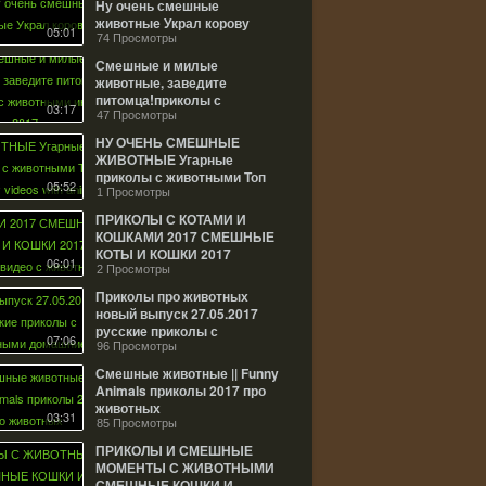
Ну очень смешные
животные Украл корову
05:01
Новые видео приколы июль
74 Просмотры
Смешные и милые
животные, заведите
питомца!приколы с
03:17
животными июль 2017
47 Просмотры
НУ ОЧЕНЬ СМЕШНЫЕ
ЖИВОТНЫЕ Угарные
приколы с животными Топ
05:52
2017 funny videos with
1 Просмотры
animals cute pets
ПРИКОЛЫ С КОТАМИ И
КОШКАМИ 2017 СМЕШНЫЕ
КОТЫ И КОШКИ 2017
06:01
Смешные видео с
2 Просмотры
животными #55
Приколы про животных
новый выпуск 27.05.2017
русские приколы с
07:06
животными домашние
96 Просмотры
животные
Смешные животные || Funny
Animals приколы 2017 про
животных
03:31
85 Просмотры
ПРИКОЛЫ И СМЕШНЫЕ
МОМЕНТЫ С ЖИВОТНЫМИ
СМЕШНЫЕ КОШКИ И