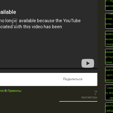
Поделиться
7
in
В
Приколы
просмотры