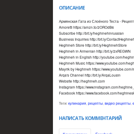
ОПИСАНИЕ
Армянская Гата из Слоёного Теста - Рецепт 
Amoretti https://amzn.to/2OROdB6
Subscribe http://bit.ly/heghinehinrussian
Business Inquiries http://bit.ly/ContactHeghin
Heghineh Store http://bit.ly/HeghinehStore
Heghineh in Armenian http://bit.ly/2xREGWN
Heghineh in English http://youtube.com/hegh
Heghineh Music https://www.youtube.com/heg
Mayrik by Heghineh https://www.youtube.com
Arqa's Channel http://bit.ly/ArqaLousin
Website http://heghineh.com
Instagram https://www.instagram.com/heghine
Facebook https://www.facebook.com/heghinesk
Теги
:
кулинария
,
рецепты
,
видео рецепты
,
НАПИСАТЬ КОММЕНТАРИЙ