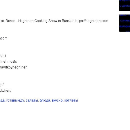
от Эгине - Heghineh Cooking Show in Russian https://heghineh.com
ehcom
ineh1
hinehmusic
/mayrikbyheghineh
_h/
itchen/
еда
,
готвим еду
,
салаты
,
блюда
,
вкусно
,
котлеты