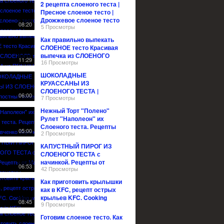
2 рецепта слоеного теста |
Пресное слоеное тесто |
Дрожжевое слоеное тесто
08:20
для круассанов |
5 Просмотры
Как правильно выпекать
СЛОЕНОЕ тесто Красивая
выпечка из СЛОЕНОГО
11:29
теста и ЗАКУСКА на
16 Просмотры
ПРАЗДНИК
ШОКОЛАДНЫЕ
КРУАССАНЫ ИЗ
СЛОЕНОГО ТЕСТА |
06:00
постный рецепт
7 Просмотры
Нежный Торт "Полено"
Рулет "Наполеон" их
Слоеного теста. Рецепты
05:00
Семьи Савченко Вкусно и
2 Просмотры
просто
КАПУСТНЫЙ ПИРОГ ИЗ
СЛОЕНОГО ТЕСТА с
начинкой. Рецепты от
06:53
Марьи Ивановны
42 Просмотры
Как приготовить крылышки
как в KFC, рецепт острых
крыльев KFC. Cooking
08:45
wings like in KFC
9 Просмотры
Готовим слоеное тесто. Как