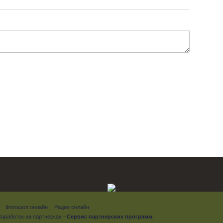
Фотошоп онлайн
Радио онлайн
Заработок на партнерках
-
.
Сервис партнерских программ