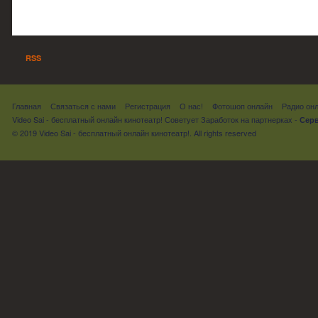
RSS
Главная
Связаться с нами
Регистрация
О нас!
Фотошоп онлайн
Радио он
Video Sai - бесплатный онлайн кинотеатр! Советует
Заработок на партнерках
-
Серв
© 2019 Video Sai - бесплатный онлайн кинотеатр!. All rights reserved