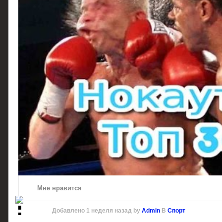
Мне нравится
Добавлено
1 неделя назад
by
Admin
В
Спорт