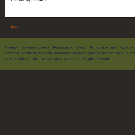
RSS
Главная
Связаться с нами
Регистрация
О нас!
Фотошоп онлайн
Радио он
Video Sai - бесплатный онлайн кинотеатр! Советует
Заработок на партнерках
-
Серв
© 2019 Video Sai - бесплатный онлайн кинотеатр!. All rights reserved