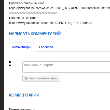
Профессиональный бокс:
https://www.youtube.com/watch?v=UFn3f_-b5YI&list=PLulYfmMe8On90z
\\\\\\\\\\\\\\\\\\\\\\\\\\\\\\\\\\\\\\\\\\\\\\\\\\\\\\\\\\\\\\\\\
Подпишись на канал:
https://www.youtube.com/channel/UCLRMl4_X-rj_1Fi1Z7Xbn6A
НАПИСАТЬ КОММЕНТАРИЙ
Комментарии
Facebook
Добавить комментарий
КОММЕНТАРИИ
Комментариев нет.