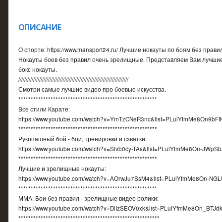
ОПИСАНИЕ
О спорте: https://www.mansport24.ru/ Лучшие нокауты по боям без прави
Нокауты боев без правил очень зрелищные. Представляем Вам лучшие 
бокс нокауты.
//////////////////////////////////////////////////////////////////////////
Смотри самые лучшие видео про боевые искусства.
********************************************************
Все стили Карате:
https://www.youtube.com/watch?v=YmTzCNeR3nc&list=PLulYfmMe8On9bF
********************************************************
Рукопашный бой - бои, тренировки и схватки:
https://www.youtube.com/watch?v=Slvb0cy-TAs&list=PLulYfmMe8On-JWpS
********************************************************
Лучшие и зрелищные нокауты:
https://www.youtube.com/watch?v=AOrwJu7SsM4&list=PLulYfmMe8On-N
********************************************************
ММА, Бои без правил - зрелищные видео ролики:
https://www.youtube.com/watch?v=DlIzSEOV0xk&list=PLulYfmMe8On_BT
*********************************************************