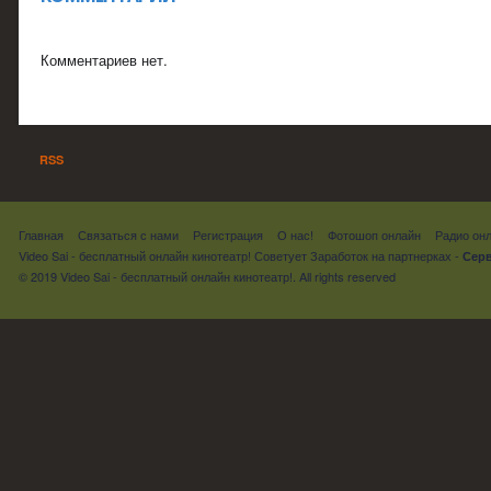
Комментариев нет.
RSS
Главная
Связаться с нами
Регистрация
О нас!
Фотошоп онлайн
Радио он
Video Sai - бесплатный онлайн кинотеатр! Советует
Заработок на партнерках
-
Серв
© 2019 Video Sai - бесплатный онлайн кинотеатр!. All rights reserved