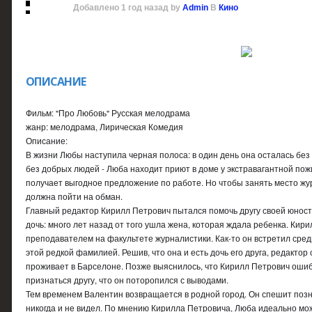
Добавлено
1 год назад
by
Admin
В
Кино
ОПИСАНИЕ
Фильм: "Про Любовь" Русская мелодрама
жанр: мелодрама, Лирическая Комедия
Описание:
В жизни Любы наступила черная полоса: в один день она осталась без
без добрых людей - Люба находит приют в доме у экстравагантной по
получает выгодное предложение по работе. Но чтобы занять место жур
должна пойти на обман.
Главный редактор Кирилл Петрович пытался помочь другу своей юност
дочь: много лет назад от того ушла жена, которая ждала ребенка. Ки
преподавателем на факультете журналистики. Как-то он встретил сред
этой редкой фамилией. Решив, что она и есть дочь его друга, редакто
проживает в Барселоне. Позже выяснилось, что Кирилл Петрович ошибс
признаться другу, что он поторопился с выводами.
Тем временем Валентин возвращается в родной город. Он спешит позн
никогда и не видел. По мнению Кирилла Петровича, Люба идеально мож