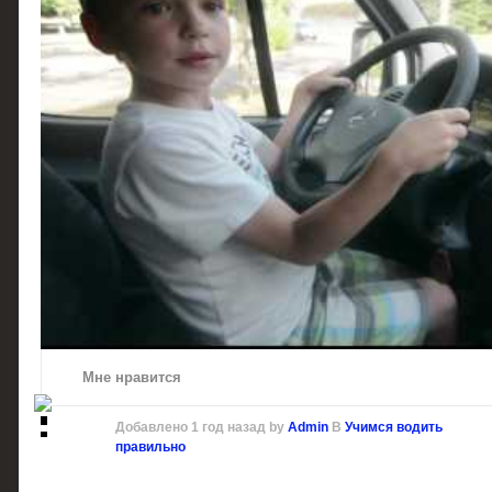
Мне нравится
Добавлено
1 год назад
by
Admin
В
Учимся водить
правильно