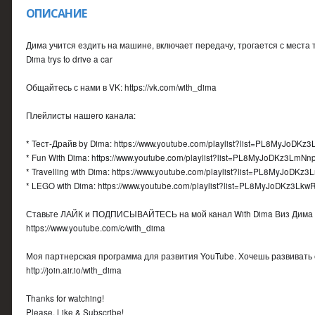
ОПИСАНИЕ
Дима учится ездить на машине, включает передачу, трогается с места
Dima trys to drive a car
Общайтесь с нами в VK: https://vk.com/with_dima
Плейлисты нашего канала:
* Тест-Драйв by Dima: https://www.youtube.com/playlist?list=PL8MyJo
* Fun With Dima: https://www.youtube.com/playlist?list=PL8MyJoDKz3L
* Travelling with Dima: https://www.youtube.com/playlist?list=PL8MyJ
* LEGO with Dima: https://www.youtube.com/playlist?list=PL8MyJoDKz3L
Ставьте ЛАЙК и ПОДПИСЫВАЙТЕСЬ на мой канал With Dima Виз Дима
https://www.youtube.com/c/with_dima
Моя партнерская программа для развития YouTube. Хочешь развивать 
http://join.air.io/with_dima
Thanks for watching!
Please, Like & Subscribe!