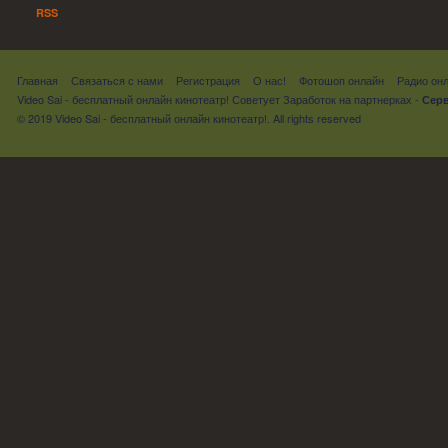
RSS
Главная
Связаться с нами
Регистрация
О нас!
Фотошоп онлайн
Радио он
Video Sai - бесплатный онлайн кинотеатр! Советует
Заработок на партнерках
-
Серв
© 2019 Video Sai - бесплатный онлайн кинотеатр!. All rights reserved