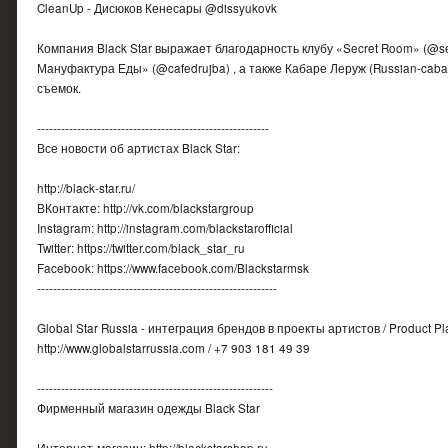
CleanUp - Дисюков Кенесары @dissyukovk
Компания Black Star выражает благодарность клубу «Secret Room» (@s
Мануфактура Еды» (@cafedrujba) , а также Кабаре Леруж (Russian-caba
съемок.
----------------------------------------------------------
Все новости об артистах Black Star:
http://black-star.ru/
ВКонтакте: http://vk.com/blackstargroup
Instagram: http://instagram.com/blackstarofficial
Twitter: https://twitter.com/black_star_ru
Facebook: https://www.facebook.com/Blackstarmsk
------------------------------------------------------------
Global Star Russia - интеграция брендов в проекты артистов / Product Pl
http://www.globalstarrussia.com / +7 903 181 49 39
-----------------------------------------------------------
Фирменный магазин одежды Black Star
Интернет-магазин: http://blackstarshop.ru