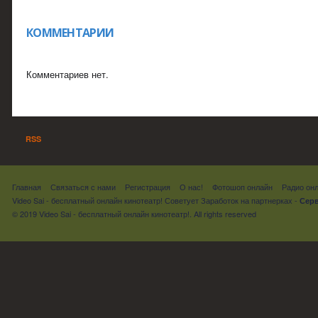
КОММЕНТАРИИ
Комментариев нет.
RSS
Главная
Связаться с нами
Регистрация
О нас!
Фотошоп онлайн
Радио он
Video Sai - бесплатный онлайн кинотеатр! Советует
Заработок на партнерках
-
Серв
© 2019 Video Sai - бесплатный онлайн кинотеатр!. All rights reserved