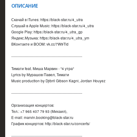
ОПИСАНИЕ
Скачай в iTunes: https://black-star.ru/4_utra
Слушай в Apple Music: https://black-star.ru/4_utra
Google Play: https://black-star.ru/4_utra_gp
Яндекс.Музыка: https://black-star.ru/4_utra_ym
ВКонтакте и BOOM: vk.cc/7W9Tld
----------------------------------------------------------
Тимати feat. Миша Марвин - "4 утра"
Lyrics by Мурашов Павел, Тимати
Music production by Djibril Gibson Kagni, Jordan Houyez
----------------------------------------------------------
Организация концертов:
Тел.: +7 965 407 79 93 (Михаил),
E-mail: marvin.booking@black-star.ru
График концертов: http://black-star.ru/concerts/
----------------------------------------------------------