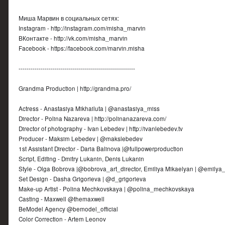
Миша Марвин в социальных сетях:
Instagram - http://instagram.com/misha_marvin
ВКонтакте - http://vk.com/misha_marvin
Facebook - https://facebook.com/marvin.misha
----------------------------------------------------------
Grandma Production | http://grandma.pro/
Actress - Anastasiya Mikhailuta | @anastasiya_miss
Director - Polina Nazareva | http://polinanazareva.com/
Director of photography - Ivan Lebedev | http://ivanlebedev.tv
Producer - Maksim Lebedev | @makslebedev
1st Assistant Director - Daria Balinova |@fullpowerproduction
Script, Editing - Dmitry Lukanin, Denis Lukanin
Style - Olga Bobrova |@bobrova_art_director, Emiliya Mikaelyan | @emilya
Set Design - Dasha Grigorieva | @d_grigorieva
Make-up Artist - Polina Mechkovskaya | @polina_mechkovskaya
Casting - Maxwell @themaxwell
BeModel Agency @bemodel_official
Color Correction - Artem Leonov