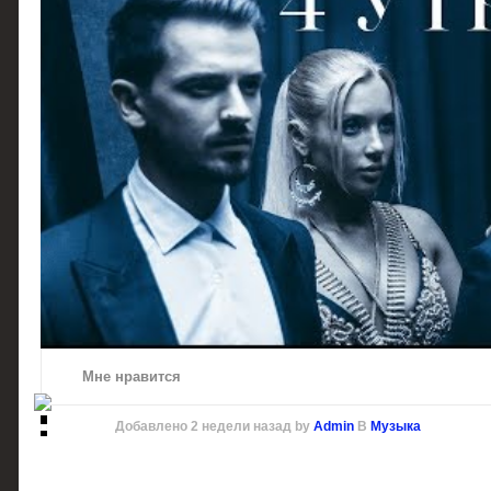
Мне нравится
Добавлено
2 недели назад
by
Admin
В
Музыка