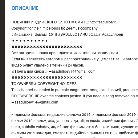
ОПИСАНИЕ
НОВИНКИ ИНДИЙСКОГО КИНО НА САЙТЕ: http://sadullotv.ru
Copyright for the film belongs to: Zeemusiccompany
#Индийские_фильм_2018 #SADULLOTV.RU #Сади_Асадуллоев
▼▼▼▼▼▼▼▼▼▼
✖✖✖✖✖✖✖✖✖✖✖✖✖✖✖✖✖✖✖✖✖✖✖
Все авторские права принадлежат их законным владельцам.
Если вы являетесь автором и распространение ущемляет ваши авторск
видео будет удалено в течении 24 часов.
♫ Почта для связи ♫ ➥asadulloev14@gmail.com.
✖✖✖✖✖✖✖✖✖✖✖✖✖✖✖✖✖✖✖✖✖✖✖
TO OWNERS & COPYRIGHT HOLDERS:
This channel is created to promote magnificent songs, and as well, prod
OR OWNERSHIP over the contents posted. If you need a song removed on m
➥asadulloev14@gmail.com
индийские фильмы, индийские фильмы 2019, индийские фильмы 2019 г
фильм 2019, фильм, асадуллоев сади, alijon music, индийские фильмы 
2019, subhillo vohidov, индийские фильмы 2019 боевики, кино, лучшие
фильмы 2019 комедия, смотреть индийские фильмы 2019, индийские ф