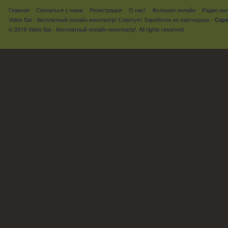
Главная
Связаться с нами
Регистрация
О нас!
Фотошоп онлайн
Радио он
Video Sai - бесплатный онлайн кинотеатр! Советует
Заработок на партнерках
-
Серв
© 2019 Video Sai - бесплатный онлайн кинотеатр!. All rights reserved