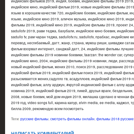
индийских фильмов 2019, индия, боевик, индийские фильмы 2019 2019,
индийское кино, индийский фильм 2019, новые индийские фильмы 2019
языке в хорошем качестве 720, индийские боевик, индийские фильм, и
языке, индийское кино 2019, аличон музыка, индийское кино 2019, ин
фильмы 2019, индийский кино 2019, индийсие фильмы 2019, проект 24
sadullotv 2019, рави теджа, бахубали, индийское кино боевик, индийски
sadullo tv, рам чаран теджа, sadullotv.ru, sadullotv, прабхас, индийские 
перевод, несгибаемый, датт, жанр, страна, мукеш риши, шиваджи сатам
фильм взорвал интернет, санджай датт, 24, индийские фильмы лучшие
индийские фильмы 2019 новинки боевики, taarzan: the wonder car, супе
индийские кино, 2004, индийские фильмы 2019 новинки, люди, расслед
новый индийский фильм, жених 2010, поиск 2019, расследование 2019
индийский фильм 2019, индийский фильм поиск 2019, индийский фильм 
разыскивается жених,садулло тв, асадуллоев, индийский фильм 2019 го
индийский фильм, аллу арджун, #крутой индиниский фильм с аллу ардж
новинка 2019, индийский фильм 2019, пикей, друзья враги, бездельник
2008, новые боевик, мой дом индия 2019, милашка сделано в ченнаи 
2019 год, video songs full, карина капур, elvin media, ee media, каджол, тр
билла 2009, рекомендую всем посмотреть
Теги
:
русские фильмы
,
смотреть фильмы онлайн
,
фильмы 2018 русские
НАПИСАТЬ КОММЕНТАРИЙ