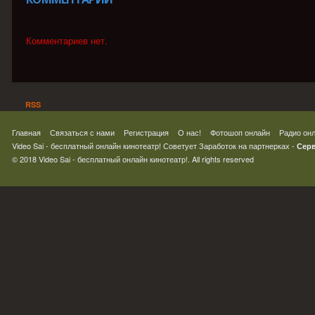
Комментариев нет.
RSS
Главная
Связаться с нами
Регистрация
О нас!
Фотошоп онлайн
Радио он
Video Sai - бесплатный онлайн кинотеатр! Советует
Заработок на партнерках
-
Серв
© 2018 Video Sai - бесплатный онлайн кинотеатр!. All rights reserved