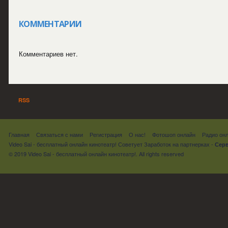
КОММЕНТАРИИ
Комментариев нет.
RSS
Главная
Связаться с нами
Регистрация
О нас!
Фотошоп онлайн
Радио он
Video Sai - бесплатный онлайн кинотеатр! Советует
Заработок на партнерках
-
Серв
© 2019 Video Sai - бесплатный онлайн кинотеатр!. All rights reserved