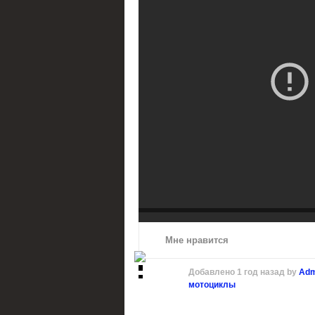
Мне нравится
Добавлено
1 год назад
by
Adm
мотоциклы