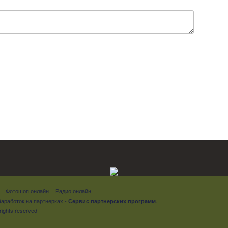
Фотошоп онлайн
Радио онлайн
Заработок на партнерках
-
.
Сервис партнерских программ
rights reserved