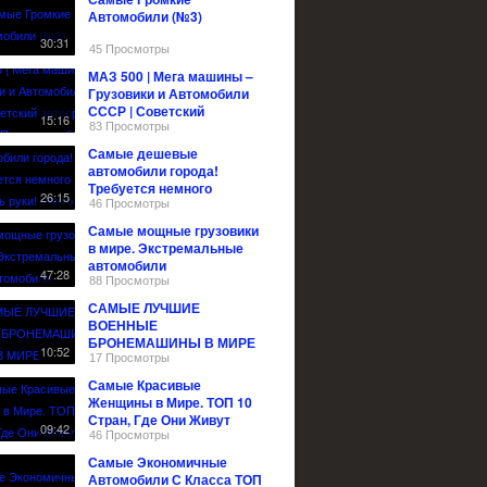
Автомобили (№3)
30:31
45 Просмотры
МАЗ 500 | Мега машины –
Грузовики и Автомобили
СССР | Советский
15:16
автопром | Зенкевич Про
83 Просмотры
автомобили
Самые дешевые
автомобили города!
Требуется немного
26:15
приложить руки! //Авто за
46 Просмотры
30000р.
Самые мощные грузовики
в мире. Экстремальные
автомобили
47:28
88 Просмотры
САМЫЕ ЛУЧШИЕ
ВОЕННЫЕ
БРОНЕМАШИНЫ В МИРЕ
10:52
17 Просмотры
Самые Красивые
Женщины в Мире. ТОП 10
Стран, Где Они Живут
09:42
46 Просмотры
Самые Экономичные
Автомобили С Класса ТОП