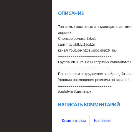
ОПИСАНИЕ
Топ самых заметных и выдающихся автомоб
дорогих
Спонсор ролика 1xbet:
сайт http://bit.ly/2ycdZs1
канал Youtube https://goo.gl/pz6TmJ
==========================
Группа VK Auto TV RU https://vk.com/autotvru
==========================
По вопросам сотрудничества обращайтесь н
Условия размещения рекламы на канале https
==========================
#autotvru #автотвру
НАПИСАТЬ КОММЕНТАРИЙ
Комментарии
Facebook