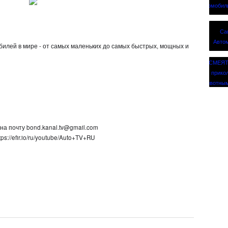
илей в мире - от самых маленьких до самых быстрых, мощных и
а почту bond.kanal.tv@gmail.com
://efir.io/ru/youtube/Auto+TV+RU