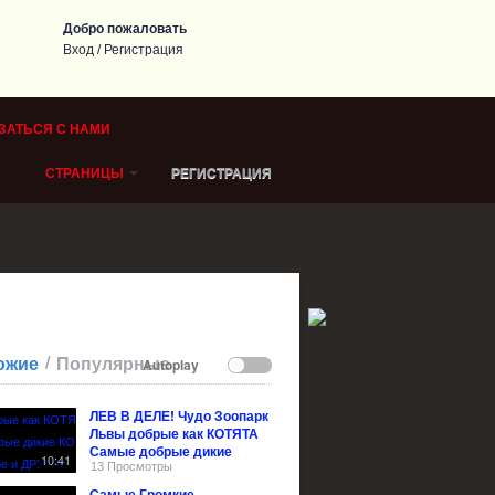
Добро пожаловать
Вход
/
Регистрация
ЗАТЬСЯ С НАМИ
СТРАНИЦЫ
РЕГИСТРАЦИЯ
/
ожие
Популярные
Autoplay
ЛЕВ В ДЕЛЕ! Чудо Зоопарк
Львы добрые как КОТЯТА
Самые добрые дикие
10:41
КОШКИ в Мире и ДРУГИЕ
13 Просмотры
ЖИВОТНЫЕ
Самые Громкие