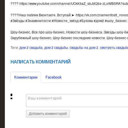
???? https://www.youtube.com/channel/UCkK5sZ_sbJdQ5e-zLoWBSRA?sub
????Наш паблик Вконтакте. Вступай:► https://vk.com/znamenitosti_nov
#Звёзды #Знаменитости #Новости_звёзд #Бузова #дом2 #шоу_бизнес
Шоу-бизнес. Все про шоу-бизнес. Новости шоу-бизнеса. Звезды шоу-би
Зарубежный шоу-бизнес. Шоу-бизнес последние новости. Шоу-бизнес с
Теги
:
дом 2 свадьба
,
дом 2 свадьбы
,
свадьбы на дом 2
,
смотреть свадьб
НАПИСАТЬ КОММЕНТАРИЙ
Комментарии
Facebook
Добавить комментарий