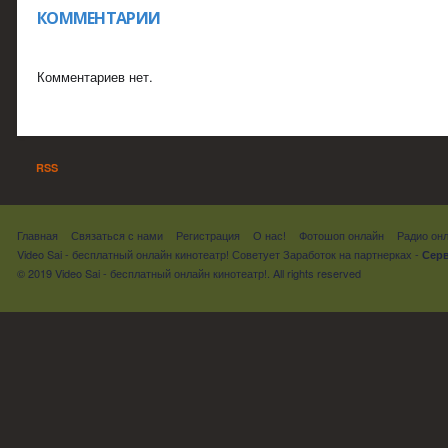
КОММЕНТАРИИ
Комментариев нет.
RSS
Главная
Связаться с нами
Регистрация
О нас!
Фотошоп онлайн
Радио он
Video Sai - бесплатный онлайн кинотеатр! Советует
Заработок на партнерках
-
Серв
© 2019 Video Sai - бесплатный онлайн кинотеатр!. All rights reserved