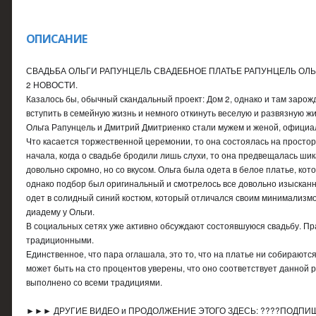
ОПИСАНИЕ
СВАДЬБА ОЛЬГИ РАПУНЦЕЛЬ СВАДЕБНОЕ ПЛАТЬЕ РАПУНЦЕЛЬ ОЛ
2 НОВОСТИ.
Казалось бы, обычный скандальный проект: Дом 2, однако и там заро
вступить в семейную жизнь и немного откинуть веселую и развязную ж
Ольга Рапунцель и Дмитрий Дмитриенко стали мужем и женой, официал
Что касается торжественной церемонии, то она состоялась на простор
начала, когда о свадьбе бродили лишь слухи, то она предвещалась ши
довольно скромно, но со вкусом. Ольга была одета в белое платье, ко
однако подбор был оригинальный и смотрелось все довольно изысканно
одет в солидный синий костюм, который отличался своим минимализмо
диадему у Ольги.
В социальных сетях уже активно обсуждают состоявшуюся свадьбу. 
традиционными.
Единственное, что пара оглашала, это то, что на платье ни собираютс
может быть на сто процентов уверены, что оно соответствует данной р
выполнено со всеми традициями.
►►► ДРУГИЕ ВИДЕО и ПРОДОЛЖЕНИЕ ЭТОГО ЗДЕСЬ: ????ПОДПИШ