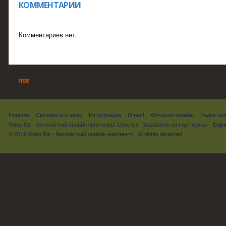
КОММЕНТАРИИ
Комментариев нет.
RSS
Главная
Связаться с нами
Регистрация
О нас!
Фотошоп онлайн
Радио он
Video Sai - бесплатный онлайн кинотеатр! Советует
Заработок на партнерках
-
Серв
© 2019 Video Sai - бесплатный онлайн кинотеатр!. All rights reserved