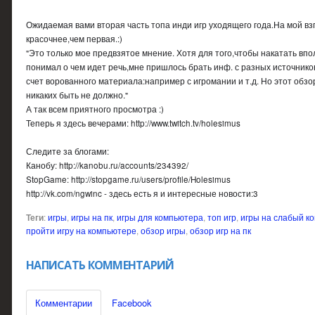
Ожидаемая вами вторая часть топа инди игр уходящего года.На мой взг
красочнее,чем первая.:)
"Это только мое предвзятое мнение. Хотя для того,чтобы накатать вп
понимал о чем идет речь,мне пришлось брать инф. с разных источнико
счет ворованного материала:например с игромании и т.д. Но этот обз
никаких быть не должно."
А так всем приятного просмотра :)
Теперь я здесь вечерами: http://www.twitch.tv/holesimus
Следите за блогами:
Канобу: http://kanobu.ru/accounts/234392/
StopGame: http://stopgame.ru/users/profile/Holesimus
http://vk.com/ngwinc - здесь есть я и интересные новости:3
Теги
:
игры
,
игры на пк
,
игры для компьютера
,
топ игр
,
игры на слабый к
пройти игру на компьютере
,
обзор игры
,
обзор игр на пк
НАПИСАТЬ КОММЕНТАРИЙ
Комментарии
Facebook