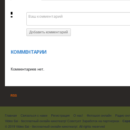
Добавить комментарий
КОММЕНТАРИИ
Комментариев нет.
RSS
Главная
Связаться с нами
Регистрация
О нас!
Фотошоп онлайн
Радио он
Video Sai - бесплатный онлайн кинотеатр! Советует
Заработок на партнерках
-
Серв
© 2019 Video Sai - бесплатный онлайн кинотеатр!. All rights reserved