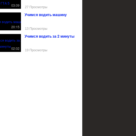
03:09
27 Просмотры
Учимся водить машину
20:15
13 Просмотры
Учимся водить за 2 минуты
02:02
19 Просмотры