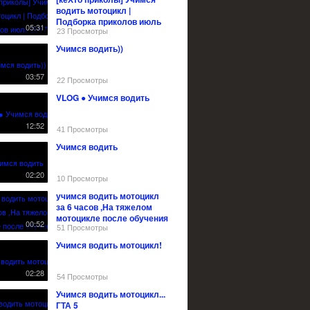
водить мотоцикл |
Подборка приколов июль
05:31
2017
23 Просмотры
Учимся водить))
03:57
22 Просмотры
VLOG ● Учимся водить
12:52
41 Просмотры
Учимся водить
02:20
10 Просмотры
учимся водить мотоцикл
за 6 часов ,На тяжелом
мотоцикле после обучения
00:52
51 Просмотры
Учимся водить мотоцикл!
02:28
54 Просмотры
Учимся водить мотоцикл...
ГТА 5