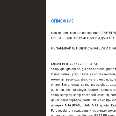
ОПИСАНИЕ
Новые приключения на сервере SAMP REV
ПИШИТЕ НИК В КОММЕНТАРИИ,ДАЮ 10К
НЕ ЗАБЫВАЙТЕ ПОДПИСЫВАТЬСЯ И СТА
КЛЮЧЕВЫЕ СЛОВЫ.НЕ ЧИТАТЬ!
samp, gta, gta online, gta san andreas, grand 
Game Series), угар, ржака, самп, гта онлайн,
моменты, веселуха, фан, летсплей, лп, lp, let'
online, San andreas, sa:mp, mods, cheat
gta samp, gta multiplayer, играем в samp, ка
samp, samp rp, samp лестплей, самп лп, самп
денег, самп сервера, самп 0.3z, самп прикол
лотерея, MTA BPAN, БПАН, МТА, дрифт, Drag,
Ford mustang, такси, деньги, проиграл, пок
начало, san andreas, бизнес, BEST RP, скорос