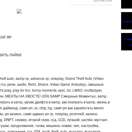
ENT RP
ВИТЬ ЛАЙКИ
theft auto, samp-rp, advance-rp, roleplay, Grand Theft Auto (Video
 гта, ричи, шейн, Richi, Shane, Video Game (Industry), смешные
s play, play for fun, funny moments, epic, lol, LMAO, multiplayer,
, админ, МЕНТЫ НА ХВОСТЕ! (GTA SAMP Смешные Моменты), samp,
к играть в samp, уроки дрифта в samp, как поиграть в samp, жизнь в
 даймонд, самп рп, кз, cfvg, hg, самп рп как заработать много
ы, рп казино, самп адванс рп rp, roleplay, ролплей, казино,
 DRIFT, сервер, второй серв, ссд, CCD, лучший, шелби, мустанг,
атушки, продолжение, тачка, машина, новая, чип, настройка,
ть, повседнев, гта, GTA, multi, theft, auto, выгодно, выгодная