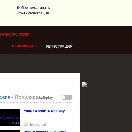
Добро пожаловать
Вход
/
Регистрация
ЗАТЬСЯ С НАМИ
СТРАНИЦЫ
РЕГИСТРАЦИЯ
/
ожие
Популярные
Autoplay
Учимся водить машину
01:54
13 Просмотры
[кеХто приколы] Учимся