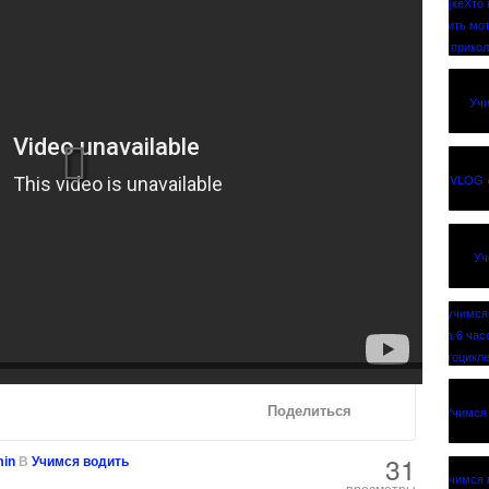
Поделиться
31
in
В
Учимся водить
просмотры