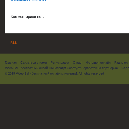
Комментариев нет.
RSS
Главная
Связаться с нами
Регистрация
О нас!
Фотошоп онлайн
Радио он
Video Sai - бесплатный онлайн кинотеатр! Советует
Заработок на партнерках
-
Серв
© 2019 Video Sai - бесплатный онлайн кинотеатр!. All rights reserved