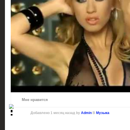
Мне нравится
Добавлено
1 месяц назад
by
Admin
В
Музыка