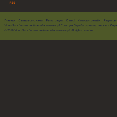
RSS
Главная
Связаться с нами
Регистрация
О нас!
Фотошоп онлайн
Радио он
Video Sai - бесплатный онлайн кинотеатр! Советует
Заработок на партнерках
-
Серв
© 2019 Video Sai - бесплатный онлайн кинотеатр!. All rights reserved