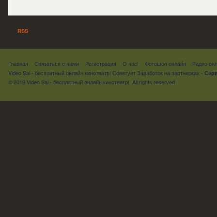
RSS
Главная
Связаться с нами
Регистрация
О нас!
Фотошоп онлайн
Радио он
Video Sai - бесплатный онлайн кинотеатр! Советует
Заработок на партнерках
-
Серв
© 2019 Video Sai - бесплатный онлайн кинотеатр!. All rights reserved