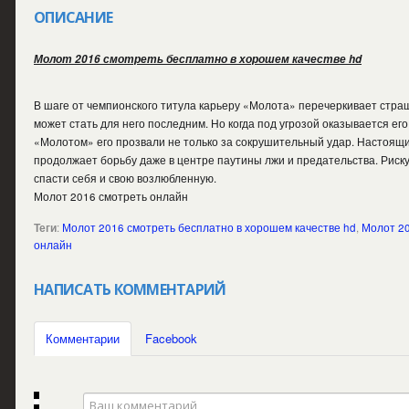
ОПИСАНИЕ
Молот 2016 смотреть бесплатно в хорошем качестве hd
В шаге от чемпионского титула карьеру «Молота» перечеркивает стр
может стать для него последним. Но когда под угрозой оказывается его
«Молотом» его прозвали не только за сокрушительный удар. Настоящий
продолжает борьбу даже в центре паутины лжи и предательства. Риску
спасти себя и свою возлюбленную.
Молот 2016 смотреть онлайн
Теги
:
Молот 2016 смотреть бесплатно в хорошем качестве hd
,
Молот 2
онлайн
НАПИСАТЬ КОММЕНТАРИЙ
Комментарии
Facebook